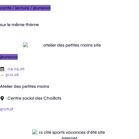
conte
/
lecture
/
jeunesse
sur le même thème
jeunesse
04.05.26
→ 31.12.26
Atelier des petites mains
Centre social des Chaillots
gratuit