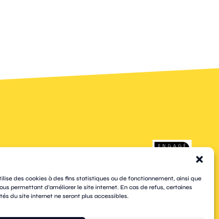
e,
complète de services en
rité,
ligne : demandes de papiers
nesse,
d'identité, accès au portail
ous
famille, gestion des
la vie
cimetières et bien plus
encore.
pages
contacts
newsletters
plan du site
tilise des cookies à des fins statistiques ou de fonctionnement, ainsi que
mentions légales
ous permettant d'améliorer le site internet. En cas de refus, certaines
cookies
tés du site internet ne seront plus accessibles.
confidentialité
accessibilité