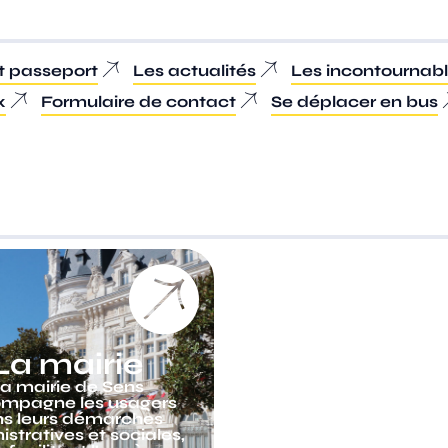
et passeport
Les actualités
Les incontournab
x
Formulaire de contact
Se déplacer en bus
La mairie
Vivre à Se
a mairie de Sens
À Sens, la qualité d
mpagne les usagers
s’appuie sur une larg
s leurs démarches
de services : comme
stratives et sociales,
associations, transp