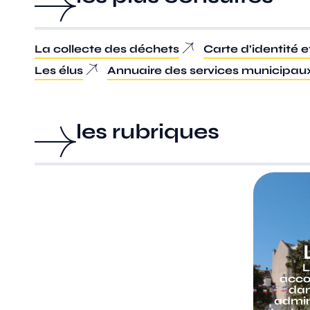
La collecte des déchets
Carte d’identité 
Les élus
Annuaire des services municipau
les rubriques
Sens
La ville de Sens regorge de
L
trésors : la première
acco
cathédrale gothique, le
dan
palais synodale, les musées
admini