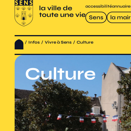
accessibilité
annuaire
Sens
la mair
/
Infos
/
Vivre à Sens
/
Culture
Culture