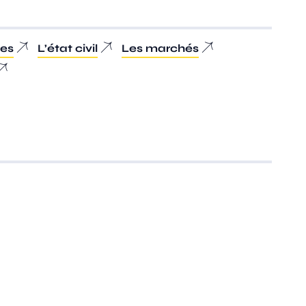
les
L’état civil
Les marchés
ns
Les démarches
e vie
Afin de simplifier vos
e offre
démarches administratives,
rces,
la Ville met à votre
orts,
disposition une gamme