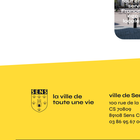
de Sens dans l’ancien
tout en
archevêché, l’Hôtel de ville
serv
en pierre blanche e, le
France 
marché couvert Baltard, son
égal
emblématique parc du
locale
moulin à tan.
ville de S
100 rue de la
CS 70809
89108 Sens 
03 86 95 67 