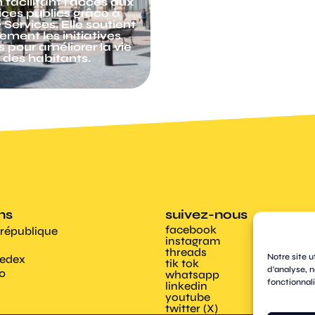
 facilitant l'accès aux
culture, urbanism
ices publics grâce à
environnement, scola
Services. Elle soutient
santé, sécurité, jeu
ement les initiatives
seniors et sport, t
s pour améliorer la vie
contribuent à rendre 
des habitants.
plus agréable.
ens
suivez-nous
facebook
 république
instagram
threads
Notre site u
Cedex
tik tok
d'analyse, n
00
whatsapp
fonctionnali
linkedin
youtube
twitter (X)