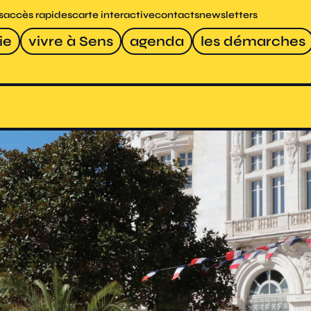
s
accès rapides
carte interactive
contacts
newsletters
ie
vivre à Sens
agenda
les démarches