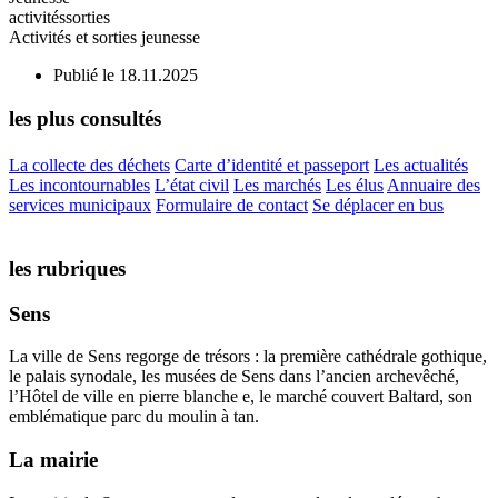
activités
sorties
Activités et sorties jeunesse
Publié le 18.11.2025
les plus consultés
La collecte des déchets
Carte d’identité et passeport
Les actualités
Les incontournables
L’état civil
Les marchés
Les élus
Annuaire des
services municipaux
Formulaire de contact
Se déplacer en bus
les rubriques
Sens
La ville de Sens regorge de trésors : la première cathédrale gothique,
le palais synodale, les musées de Sens dans l’ancien archevêché,
l’Hôtel de ville en pierre blanche e, le marché couvert Baltard, son
emblématique parc du moulin à tan.
La mairie