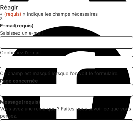
Réagir
«
(requis)
» indique les champs nécessaires
X
E-mail
(requis)
Saisissez un e-mail
Confirmez l’e-mail
Ce champ est masqué lorsque l‘on voit le formulaire.
Page concernée
Message
(requis)
Vous avez une remarque ? Faites-nous savoir ce que vous
pensez.