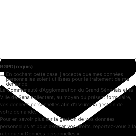
Facebook
RGPD
(requis)
En cochant cette case, j'accepte que mes données
personnelles soient utilisées pour le traitement de ma
demande.
La Communauté d’Agglomération du Grand Sénonais et la
Ville de Sens collectent, au moyen du présent formulaire,
vos données personnelles afin d’assurer la gestion de
votre demande.
Pour en savoir plus sur la gestion de vos données
personnelles et pour exercer vos droits, reportez-vous à la
rubrique « Données personnelles ».