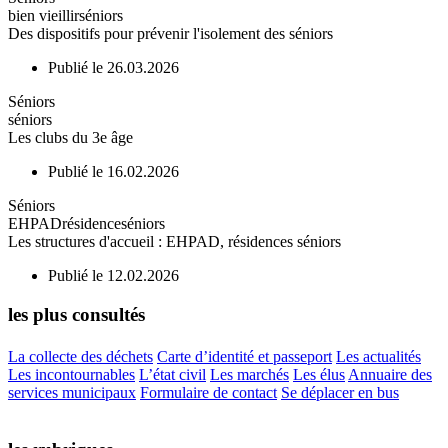
bien vieillir
séniors
Des dispositifs pour prévenir l'isolement des séniors
Publié le 26.03.2026
Séniors
séniors
Les clubs du 3e âge
Publié le 16.02.2026
Séniors
EHPAD
résidence
séniors
Les structures d'accueil : EHPAD, résidences séniors
Publié le 12.02.2026
les plus consultés
La collecte des déchets
Carte d’identité et passeport
Les actualités
Les incontournables
L’état civil
Les marchés
Les élus
Annuaire des
services municipaux
Formulaire de contact
Se déplacer en bus