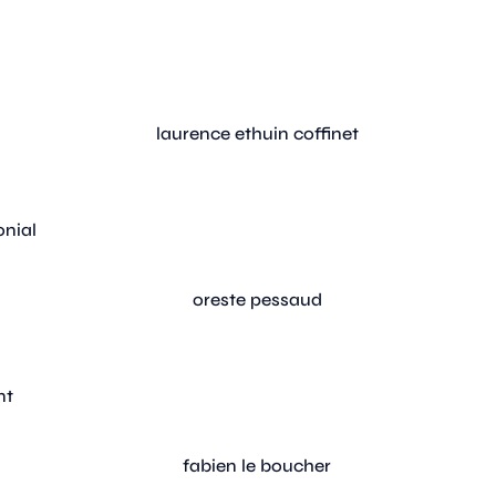
onial
nt