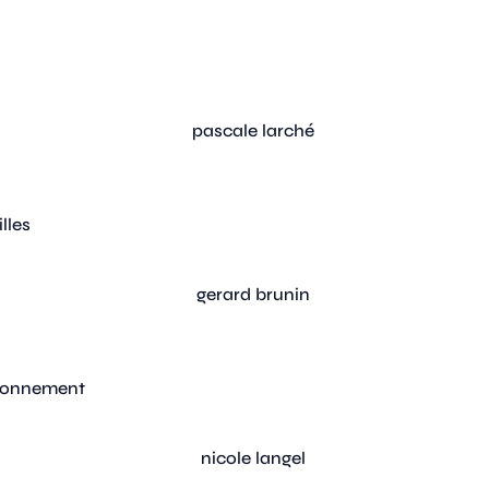
lles
vironnement