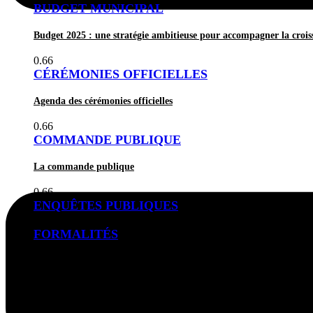
BUDGET MUNICIPAL
Budget 2025 : une stratégie ambitieuse pour accompagner la cro
CÉRÉMONIES OFFICIELLES
Agenda des cérémonies officielles
COMMANDE PUBLIQUE
La commande publique
ENQUÊTES PUBLIQUES
FORMALITÉS
Carte d’identité et passeport
L’état civil
Les archives municipales
Les bureaux de vote
Cimetière