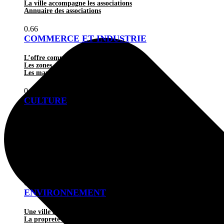
La ville accompagne les associations
Annuaire des associations
COMMERCE ET INDUSTRIE
L’offre commerçante
Les zones d’activités autour de Sens
Les marchés
CULTURE
Les grands rendez-vous culturels : des événements pour tous
Le Théâtre municipal et la Scène
Musée et lieux d’exposition
Le Conservatoire à Rayonnement Intercommunal Musique, Danse 
Les médiathèques
Les espaces culturels Savinien
Les villes jumelées
ENVIRONNEMENT
Une ville au service de la biodiversité
La propreté urbaine