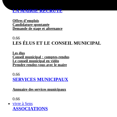
LA MAIRIE RECRUTE
Offres d’emplois
Candidature spontanée
Demande de stage et alternance
LES ÉLUS ET LE CONSEIL MUNICIPAL
Les élus
Conseil municipal : comptes-rendus
Le conseil municipal en vidéo
Prendre rendez-vous avec le maire
SERVICES MUNICIPAUX
Annuaire des services municipaux
vivre à Sens
ASSOCIATIONS