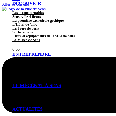
DÉCOUVRIR
Aller au contenu
Les incontournables
Sens, ville 4 fleurs
La première cathédrale gothique
L’Hôtel de Ville
La Foire de Sens
Sortir à Sens
Lieux et équipements de la ville de Sens
Le Musée de Sens
ENTREPRENDRE
Photothèque en libre accès
Porteurs de projet, comment pouvons-nous vous aider?
Accompagnement au commerce
LE MÉCÉNAT À SENS
Devenir mécène
ACTUALITÉS