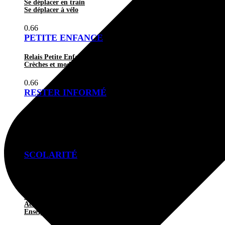
Se déplacer en train
Se déplacer à vélo
PETITE ENFANCE
Relais Petite Enfance Hirondelle
Crèches et modes d’accueil
RESTER INFORMÉ
Plan interactif du Grand Sénonais
Newsletters
Les publications
SCOLARITÉ
Ecoles maternelles et élémentaires
Collèges et lycées
Temps périscolaire
Restauration scolaire
Accompagnement et soutien scolaire
Enseignement supérieur