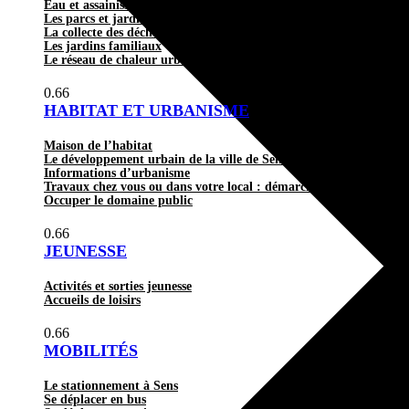
Eau et assainissement
Les parcs et jardins de la ville
La collecte des déchets
Les jardins familiaux
Le réseau de chaleur urbain
HABITAT ET URBANISME
Maison de l’habitat
Le développement urbain de la ville de Sens
Informations d’urbanisme
Travaux chez vous ou dans votre local : démarches et autorisation
Occuper le domaine public
JEUNESSE
Activités et sorties jeunesse
Accueils de loisirs
MOBILITÉS
Le stationnement à Sens
Se déplacer en bus