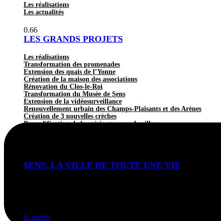
Les réalisations
Les actualités
LES GRANDS PROJETS
Les réalisations
Transformation des promenades
Extension des quais de l’Yonne
Création de la maison des associations
Rénovation du Clos-le-Roi
Transformation du Musée de Sens
Extension de la vidéosurveillance
Renouvellement urbain des Champs-Plaisants et des Arènes
Création de 3 nouvelles crèches
Requalification de la voirie en cœur de ville
Déménagement des archives municipales
Restauration de l’église Saint Maurice
SENS, LA VILLE DE TOUTE UNE VIE
Sens, la ville de toute une vie
Le projet de mandat
la mairie