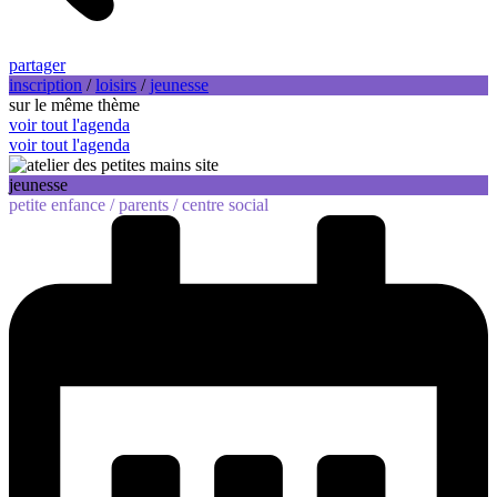
partager
inscription
/
loisirs
/
jeunesse
sur le même thème
voir tout l'agenda
voir tout l'agenda
jeunesse
petite enfance /
parents /
centre social