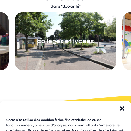
dans "
Scolarité
"
collèges et lycées
100 rue
pages
de la
Notre site utilise des cookies à des fins statistiques ou de
république
fonctionnement, ainsi que d'analyse, nous permettant d'améliorer le
CS
site internet. En cas de refus, certaines fonctionnalités du site internet