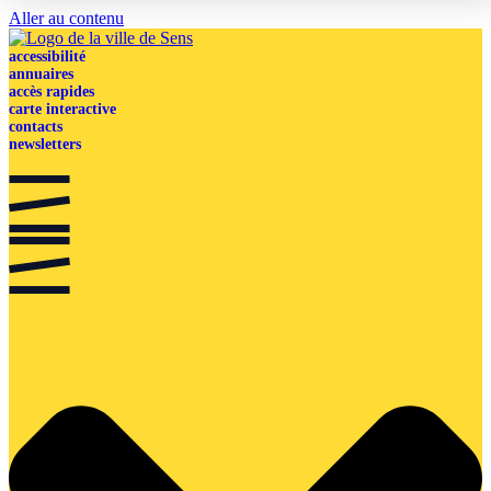
Aller au contenu
accessibilité
annuaires
accès rapides
carte interactive
contacts
newsletters