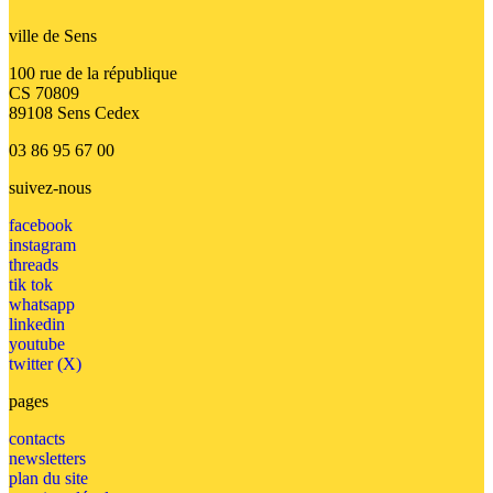
ville de Sens
100 rue de la république
CS 70809
89108 Sens Cedex
03 86 95 67 00
suivez-nous
facebook
instagram
threads
tik tok
whatsapp
linkedin
youtube
twitter (X)
pages
contacts
newsletters
plan du site