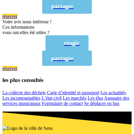
partager
réserver
Votre avis nous intéresse !
Ces informations
vous ont-elles été utiles ?
réagir
partager
réserver
les plus consultés
La collecte des déchets
Carte d’identité et passeport
Les actualités
Les incontournables
L’état civil
Les marchés
Les élus
Annuaire des
services municipaux
Formulaire de contact
Se déplacer en bus