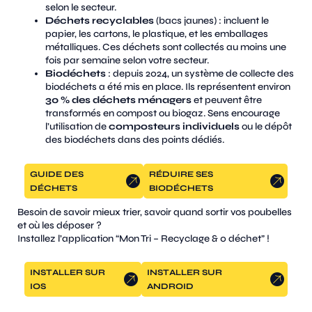
selon le secteur.
Déchets recyclables
(bacs jaunes) : incluent le
papier, les cartons, le plastique, et les emballages
métalliques. Ces déchets sont collectés au moins une
fois par semaine selon votre secteur​.
Biodéchets
: depuis 2024, un système de collecte des
biodéchets a été mis en place. Ils représentent environ
30 % des déchets ménagers
et peuvent être
transformés en compost ou biogaz. Sens encourage
l’utilisation de
composteurs individuels
ou le dépôt
des biodéchets dans des points dédiés.
GUIDE DES
RÉDUIRE SES
DÉCHETS
BIODÉCHETS
Besoin de savoir mieux trier, savoir quand sortir vos poubelles
et où les déposer ?
Installez l’application “Mon Tri – Recyclage & 0 déchet” !
INSTALLER SUR
INSTALLER SUR
IOS
ANDROID