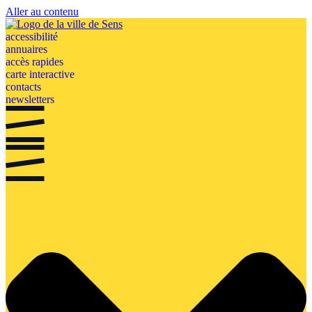
Aller au contenu
accessibilité
annuaires
accès rapides
carte interactive
contacts
newsletters