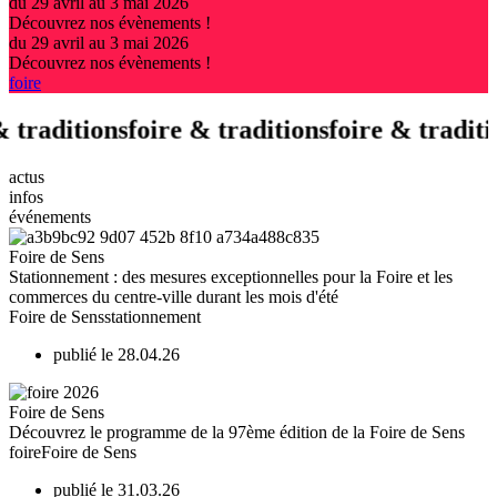
du 29 avril au 3 mai 2026
Découvrez nos évènements !
du 29 avril au 3 mai 2026
Découvrez nos évènements !
foire
 & traditions
foire & traditions
foire & tradi
actus
infos
événements
Foire de Sens
Stationnement : des mesures exceptionnelles pour la Foire et les
commerces du centre-ville durant les mois d'été
Foire de Sens
stationnement
publié le 28.04.26
Foire de Sens
Découvrez le programme de la 97ème édition de la Foire de Sens
foire
Foire de Sens
publié le 31.03.26