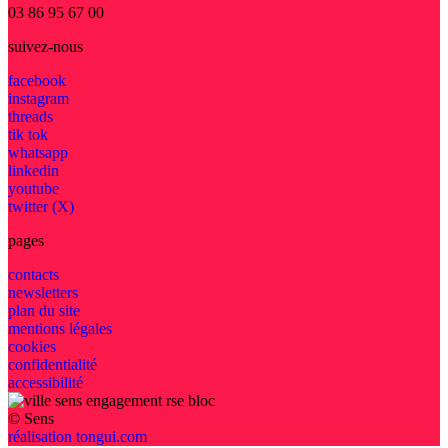
03 86 95 67 00
suivez-nous
facebook
instagram
threads
tik tok
whatsapp
linkedin
youtube
twitter (X)
pages
contacts
newsletters
plan du site
mentions légales
cookies
confidentialité
accessibilité
© Sens
réalisation tongui.com