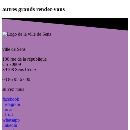
autres grands rendez-vous
ville de Sens
100 rue de la république
CS 70809
89108 Sens Cedex
03 86 95 67 00
suivez-nous
facebook
instagram
threads
tik tok
whatsapp
linkedin