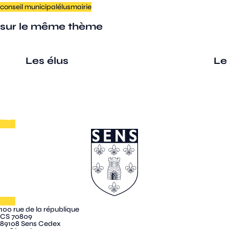
conseil municipal
élus
mairie
sur le même thème
Les élus
Le
100 rue de la république
CS 70809
89108 Sens Cedex