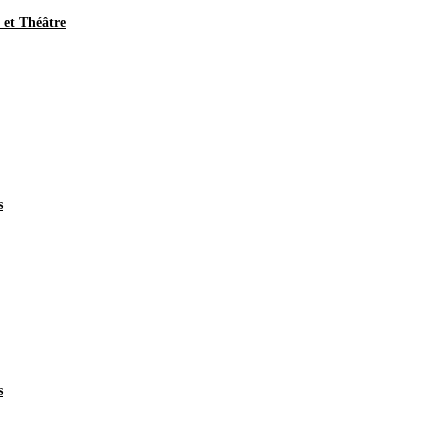
et Théâtre
s
s