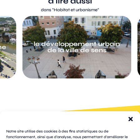
à lire aussi
dans "
Habitat et urbanisme
"
le développement urbain
de la ville de sens
100 rue
pages
de la
Notre site utilise des cookies à des fins statistiques ou de
république
fonctionnement, ainsi que d'analyse, nous permettant d'améliorer le