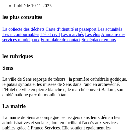
Publié le 19.11.2025
les plus consultés
La collecte des déchets
Carte d’identité et passeport
Les actualités
Les incontournables
L’état civil
Les marchés
Les élus
Annuaire des
services municipaux
Formulaire de contact
Se déplacer en bus
les rubriques
Sens
La ville de Sens regorge de trésors : la première cathédrale gothique,
le palais synodale, les musées de Sens dans l’ancien archevêché,
l’Hôtel de ville en pierre blanche e, le marché couvert Baltard, son
emblématique parc du moulin à tan.
La mairie
La mairie de Sens accompagne les usagers dans leurs démarches
administratives et sociales, tout en facilitant l'accès aux services
publics grâce à France Services. Elle soutient également les