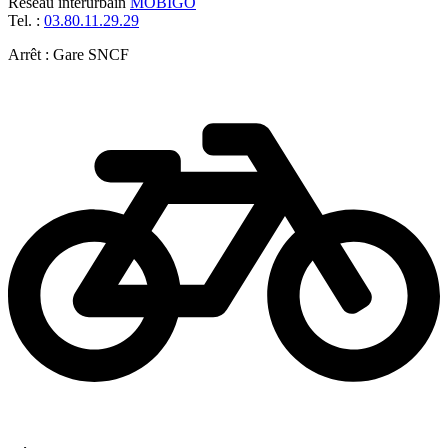
Réseau interurbain
MOBIGO
Tel. :
03.80.11.29.29
Arrêt : Gare SNCF