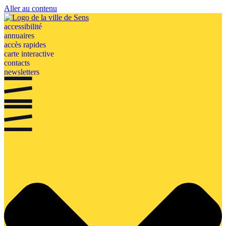
Aller au contenu
accessibilité
annuaires
accès rapides
carte interactive
contacts
newsletters