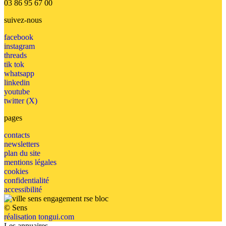
03 86 95 67 00
suivez-nous
facebook
instagram
threads
tik tok
whatsapp
linkedin
youtube
twitter (X)
pages
contacts
newsletters
plan du site
mentions légales
cookies
confidentialité
accessibilité
© Sens
réalisation tongui.com
Les annuaires