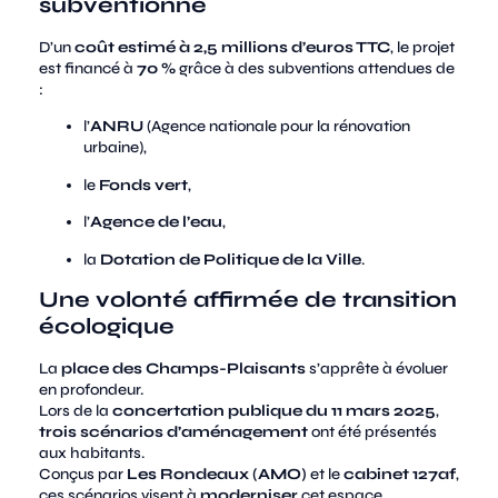
subventionné
D’un
coût estimé à 2,5 millions d’euros TTC
, le projet
est financé à
70 %
grâce à des subventions attendues de
:
l’
ANRU
(Agence nationale pour la rénovation
urbaine),
le
Fonds vert
,
l’
Agence de l’eau
,
la
Dotation de Politique de la Ville
.
Une volonté affirmée de transition
écologique
La
place des Champs-Plaisants
s’apprête à évoluer
en profondeur.
Lors de la
concertation publique du 11 mars 2025
,
trois scénarios d’aménagement
ont été présentés
aux habitants.
Conçus par
Les Rondeaux (AMO)
et le
cabinet 127af
,
ces scénarios visent à
moderniser
cet espace