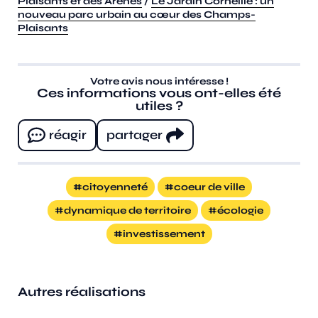
Plaisants et des Arènes
/
Le Jardin Corneille : un
nouveau parc urbain au cœur des Champs-
Plaisants
Votre avis nous intéresse !
Ces informations vous ont-elles été
utiles ?
réagir
partager
citoyenneté
coeur de ville
dynamique de territoire
écologie
investissement
Autres réalisations