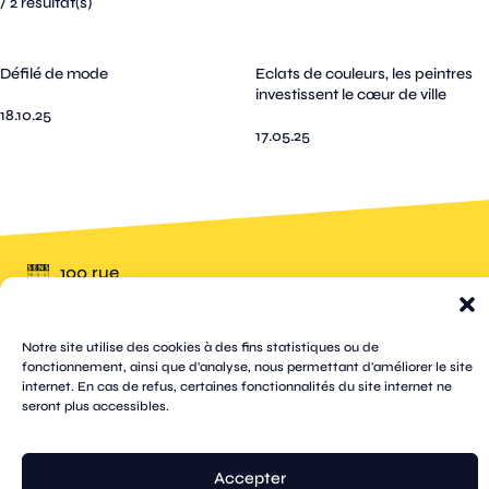
/
2
résultat(s)
Défilé de mode
Eclats de couleurs, les peintres
investissent le cœur de ville
18.10.25
17.05.25
100 rue
pages
de la
république
CS
plan
70809
mentions
Notre site utilise des cookies à des fins statistiques ou de
contacts
newsletters
du
cookies
confidentialité
accessibilité
89108
légales
fonctionnement, ainsi que d'analyse, nous permettant d'améliorer le site
site
Sens
suivez-
internet. En cas de refus, certaines fonctionnalités du site internet ne
Cedex
tik
twitter
facebook
instagram
threads
whatsapp
linkedin
youtube
nous
seront plus accessibles.
03 86 95
tok
(X)
67 00
© Sens
réalisation tongui.com
Accepter