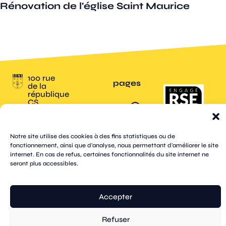
Rénovation de l'église Saint Maurice
100 rue
pages
de la
république
CS
plan
70809
mentions
contacts
newsletters
du
cookies
confidentialité
accessibilité
89108
légales
site
Sens
suivez-
Cedex
tik
twitter
Notre site utilise des cookies à des fins statistiques ou de
facebook
instagram
threads
whatsapp
linkedin
youtube
nous
03 86 95
tok
(X)
fonctionnement, ainsi que d'analyse, nous permettant d'améliorer le site
67 00
internet. En cas de refus, certaines fonctionnalités du site internet ne
seront plus accessibles.
© Sens
réalisation tongui.com
Accepter
Refuser