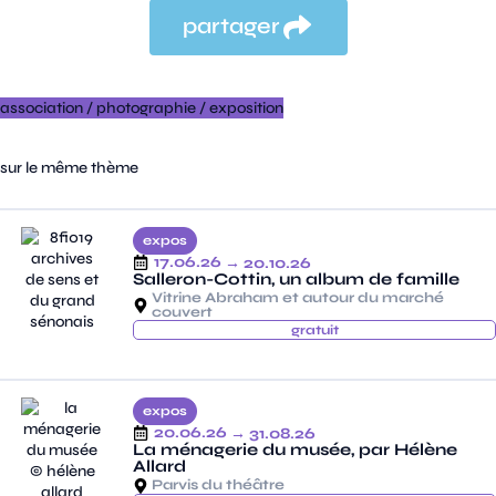
partager
association
/
photographie
/
exposition
sur le même thème
expos
17.06.26
→ 20.10.26
Salleron-Cottin, un album de famille
Vitrine Abraham et autour du marché
couvert
gratuit
expos
20.06.26
→ 31.08.26
La ménagerie du musée, par Hélène
Allard
Parvis du théâtre