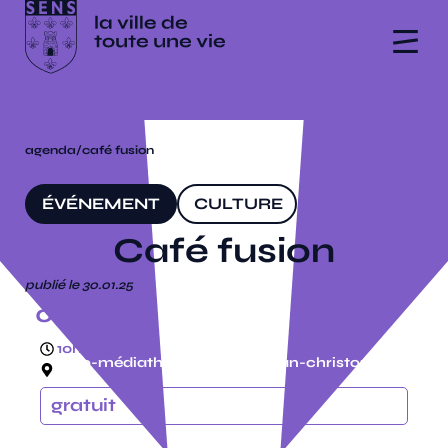
agenda
/
café fusion
ÉVÉNEMENT
CULTURE
Café fusion
publié le 30.01.25
07.12.24
10h
ludo-médiathèque, espace jean-christophe
rufin
gratuit