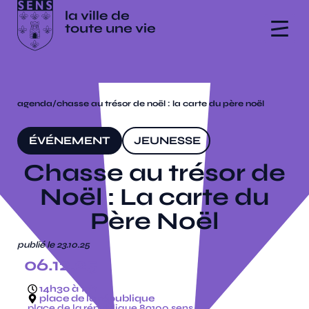
agenda
/
chasse au trésor de noël : la carte du père noël
ÉVÉNEMENT
JEUNESSE
Chasse au trésor de
Noël : La carte du
Père Noël
publié le 23.10.25
06.12.25
14h30 à 17h
place de la république
place de la république 89100 sens