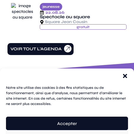
jeunesse
22.08.26
Spectacle au square
Square Jean Cousin
gratuit
VOIR TOUT L'AGENDA
100 rue
pages
de la
Notre site utilise des cookies à des fins statistiques ou de
république
fonctionnement, ainsi que d'analyse, nous permettant d'améliorer le
CS
site internet. En cas de refus, certaines fonctionnalités du site internet
plan
70809
mentions
ne seront plus accessibles.
contacts
newsletters
du
cookies
confidentialité
accessibilité
89108
légales
site
Sens
suivez-
Cedex
tik
twitter
facebook
instagram
threads
whatsapp
linkedin
youtube
nous
03 86 95
tok
(X)
Accepter
67 00