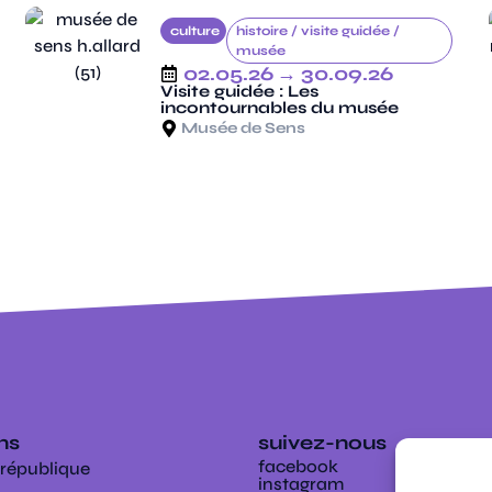
culture
histoire /
visite guidée /
musée
02.05.26
→ 30.09.26
Visite guidée : Les
incontournables du musée
Musée de Sens
ens
suivez-nous
facebook
 république
instagram