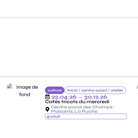
culture
tricot /
centre social /
atelier
22.04.26
→ 30.12.26
Cafés tricots du mercredi
Centre social des Champs-
Plaisants, La Ruche
gratuit