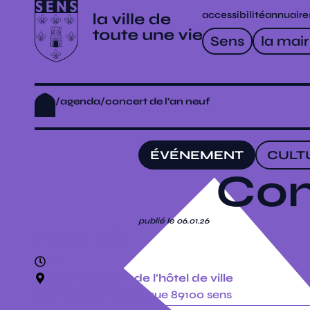
accessibilité
annuaire
Sens
la mair
/
agenda
/
concert de l’an neuf
ÉVÉNEMENT
CULT
Con
publié le 06.01.26
11.01.26
11h
grands salons de l'hôtel de ville
100 rue de la république 89100 sens