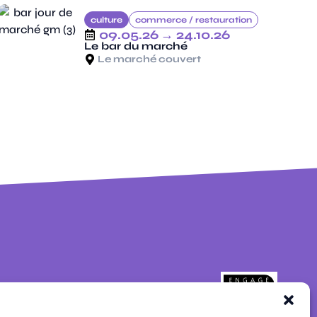
culture
commerce /
restauration
09.05.26
→ 24.10.26
Le bar du marché
Le marché couvert
pages
contacts
newsletters