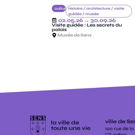
culture
histoire /
architecture /
visite
guidée /
musée
02.05.26
→ 30.09.26
Visite guidée : Les secrets du
palais
Musée de Sens
ville de S
100 rue de la
CS 70809