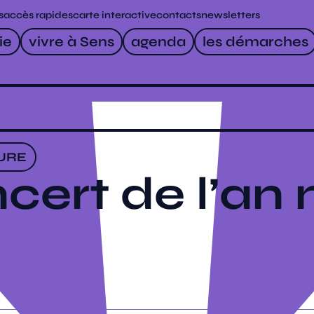
s
accès rapides
carte interactive
contacts
newsletters
ie
vivre à Sens
agenda
les démarches
URE
cert de l’an 