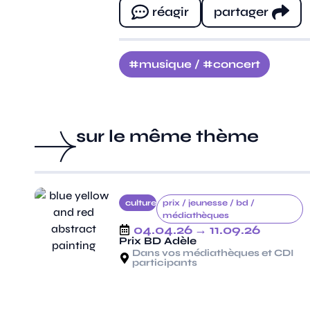
réagir
partager
musique
/
concert
sur le même thème
culture
prix /
jeunesse /
bd /
médiathèques
04.04.26
→ 11.09.26
Prix BD Adèle
Dans vos médiathèques et CDI
participants