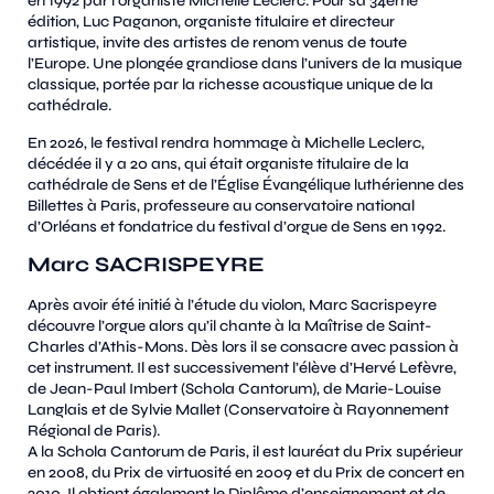
en 1992 par l’organiste Michelle Leclerc. Pour sa 34ème
édition, Luc Paganon, organiste titulaire et directeur
artistique, invite des artistes de renom venus de toute
l’Europe. Une plongée grandiose dans l’univers de la musique
classique, portée par la richesse acoustique unique de la
cathédrale.
En 2026, le festival rendra hommage à Michelle Leclerc,
décédée il y a 20 ans, qui était
organiste titulaire de la
cathédrale de Sens et de l’Église Évangélique luthérienne des
Billettes à Paris, professeure au conservatoire national
d’Orléans et fondatrice du festival d’orgue de Sens en 1992.
Marc SACRISPEYRE
Après avoir été initié à l’étude du violon, Marc Sacrispeyre
découvre l’orgue alors qu’il chante à la Maîtrise de Saint-
Charles d’Athis-Mons. Dès lors il se consacre avec passion à
cet instrument. Il est successivement l’élève d’Hervé Lefèvre,
de Jean-Paul Imbert (Schola Cantorum), de Marie-Louise
Langlais et de Sylvie Mallet (Conservatoire à Rayonnement
Régional de Paris).
A la Schola Cantorum de Paris, il est lauréat du Prix supérieur
en 2008, du Prix de virtuosité en 2009 et du Prix de concert en
2010. Il obtient également le Diplôme d’enseignement et de