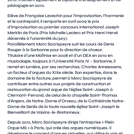
pédagogie en 2010.
Elève de Françoise Levechin pour l’improvisation, l’harmonie
et le contrepoint, il remporte en avril 2009 le prix
d’improvisation au premier concours international Joseph
Merklin de Paris (Prix Michelle Leclerc et Prix Henri Hervé
décernés à l’unanimité du jury).
Parallèlement, Marc Sacrispeyre suit les cours de Denis
Rouger à la Sorbonne pour la direction de choeur.
Titulaire d’une Maîtrise en 2008 et d’un DEA en 2010 en
musicologie, toujours à l’Université Paris IV – Sorbonne, il
remet en lumière, par ses recherches, Charles Anneessens,
un facteur d’orgues du XIXe siècle. Son expertise, dans le
domaine de la facture, permet à Marc Sacrispeyre de
contribuer entre autres aux projets de construction et
restauration du grand orgue de l’église Saint-Joseph à
Clermont-Ferrand, de celui de la chapelle Saint-Thomas
d’Angers, de Notre-Dame d’Orveau, de la Cathédrale Notre-
Dame de Senlis de la toute nouvelle église Saint-Joseph le
Bienveillant de Voisins-le-Bretonneux.
Depuis 2012, Marc Sacrispeyre dirige l’entreprise « Plein
Orgue MS » à Paris, qui crée des orgues numériques. Il
développe le concept d’orgues virtuelles, qui utilise la voix et