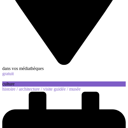
dans vos médiathèques
gratuit
culture
histoire /
architecture /
visite guidée /
musée