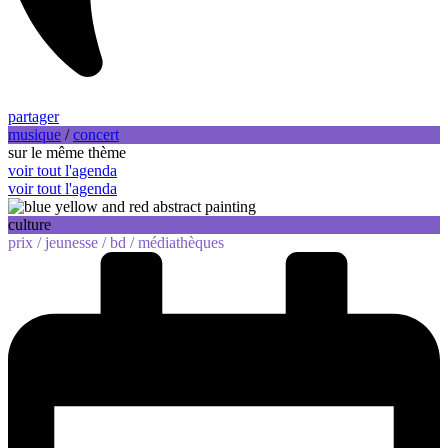
partager
musique
/
concert
sur le même thème
voir tout l'agenda
voir tout l'agenda
culture
prix /
jeunesse /
bd /
médiathèques