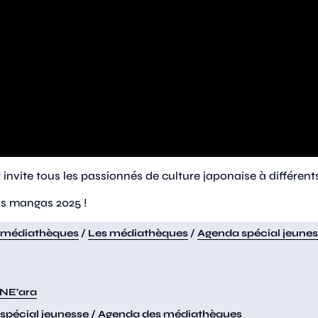
invite tous les passionnés de culture japonaise à différent
rs mangas 2025 !
 médiathèques
/
Les médiathèques
/
Agenda spécial jeune
NE’ara
spécial jeunesse
/
Agenda des médiathèques