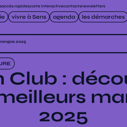
s
accès rapides
carte interactive
contacts
newsletters
ie
vivre à Sens
agenda
les démarches
 mangas 2025
URE
 Club : déco
meilleurs m
2025