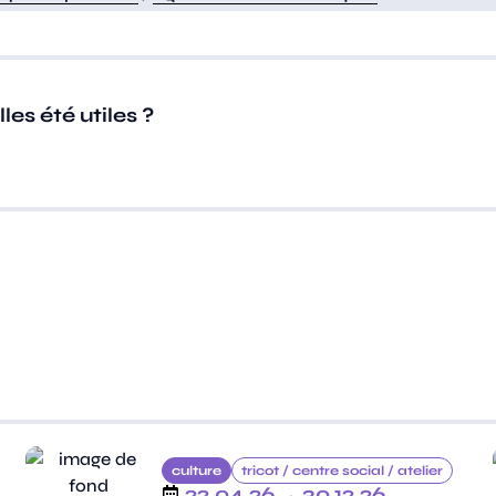
es été utiles ?
culture
tricot /
centre social /
atelier
22.04.26
→ 30.12.26