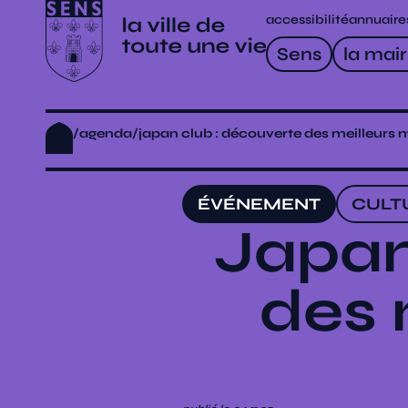
accessibilité
annuaire
Sens
la mair
/
agenda
/
japan club : découverte des meilleurs
ÉVÉNEMENT
CULT
Japan
des 