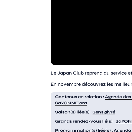
Le Japan Club reprend du service et 
En novembre découvrez les meilleu
Contenus en relation :
Agenda des
SaYONNE’ara
Saison(s) liée(s) :
Sens givré
Grands rendez-vous lié(s) :
SaYON
Programmation(s) liée(s) :
Agenda 