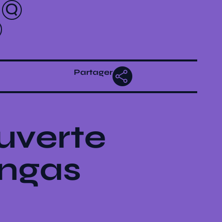
Partager
uverte
angas