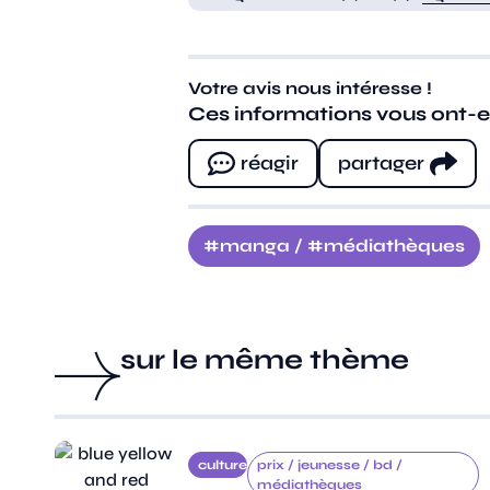
Votre avis nous intéresse !
Ces informations vous ont-ell
réagir
partager
manga
/
médiathèques
sur le même thème
culture
prix /
jeunesse /
bd /
médiathèques