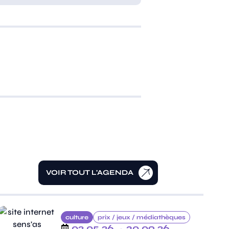
VOIR TOUT L'AGENDA
culture
prix /
jeux /
médiathèques
02.05.26
→ 30.09.26