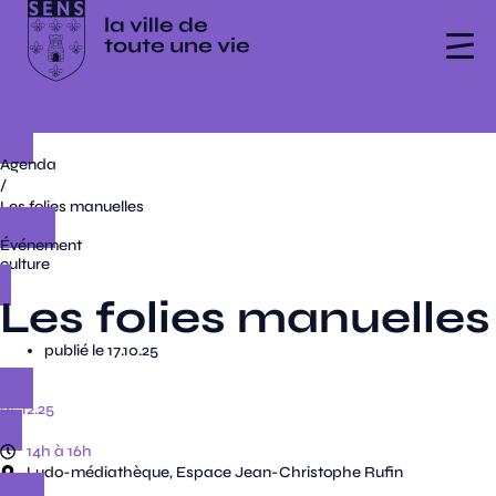
Agenda
/
Les folies manuelles
Événement
culture
Les folies manuelles
publié le 17.10.25
05.12.25
14h à 16h
Ludo-médiathèque, Espace Jean-Christophe Rufin