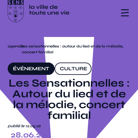
agenda
/
les sensationnelles : autour du lied et de la mélodie,
concert familial
ÉVÉNEMENT
CULTURE
Les Sensationnelles :
Autour du lied et de
la mélodie, concert
familial
publié le 12.05.26
28.06.26