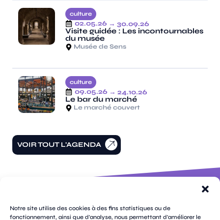
culture
02.05.26
→ 30.09.26
Visite guidée : Les incontournables
du musée
Musée de Sens
culture
09.05.26
→ 24.10.26
Le bar du marché
Le marché couvert
VOIR TOUT L'AGENDA
100 rue
pages
de la
Notre site utilise des cookies à des fins statistiques ou de
république
fonctionnement, ainsi que d'analyse, nous permettant d'améliorer le