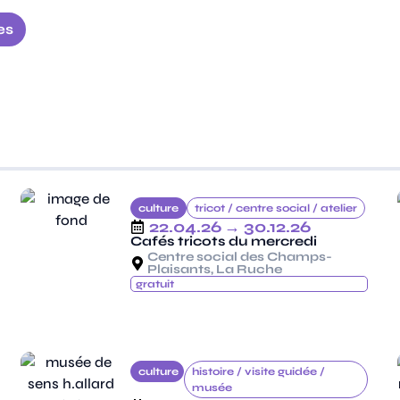
es
culture
tricot /
centre social /
atelier
22.04.26
→ 30.12.26
Cafés tricots du mercredi
Centre social des Champs-
Plaisants, La Ruche
gratuit
culture
histoire /
visite guidée /
musée