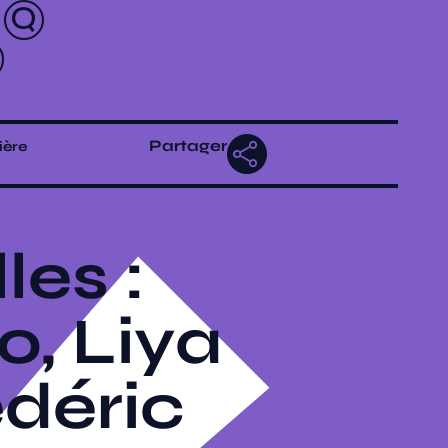
Partager
ière
les :
, Liya
déric