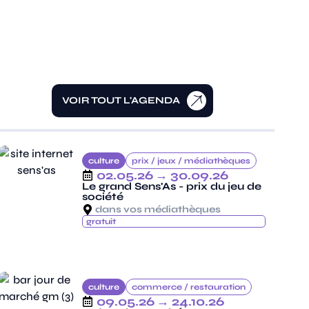
VOIR TOUT L'AGENDA
culture
prix /
jeux /
médiathèques
02.05.26
→ 30.09.26
Le grand Sens'As - prix du jeu de
société
dans vos médiathèques
gratuit
culture
commerce /
restauration
09.05.26
→ 24.10.26