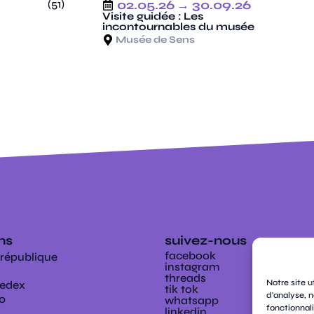
02.05.26
→ 30.09.26
Visite guidée : Les
incontournables du musée
Musée de Sens
ens
suivez-nous
facebook
 république
instagram
threads
Notre site u
Cedex
tik tok
d'analyse, n
00
whatsapp
fonctionnali
linkedin