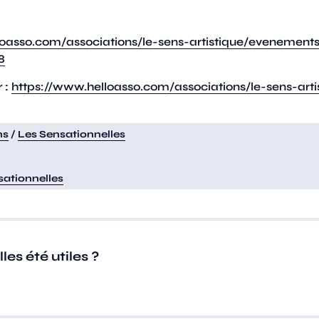
loasso.com/associations/le-sens-artistique/evenement
8
 :
https://www.helloasso.com/associations/le-sens-art
ns
/
Les Sensationnelles
sationnelles
es été utiles ?