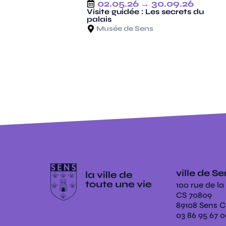
02.05.26
→ 30.09.26
Visite guidée : Les secrets du
palais
Musée de Sens
ville de S
100 rue de la
CS 70809
89108 Sens 
03 86 95 67 