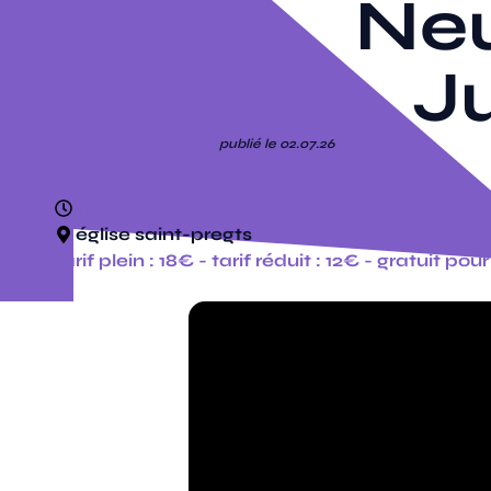
Neu
Ju
publié le 02.07.26
05.07.26
17h
église saint-pregts
tarif plein : 18€ - tarif réduit : 12€ - gratuit po