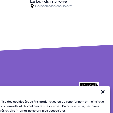
Le bar du marché
Le marché couvert
pages
contacts
newsletters
plan du site
tilise des cookies à des fins statistiques ou de fonctionnement, ainsi que
mentions légales
ous permettant d'améliorer le site internet. En cas de refus, certaines
cookies
tés du site internet ne seront plus accessibles.
confidentialité