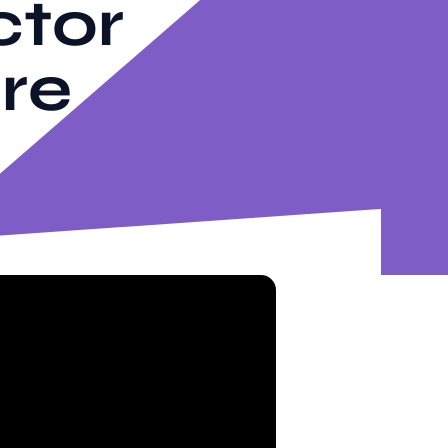
ctor
ère