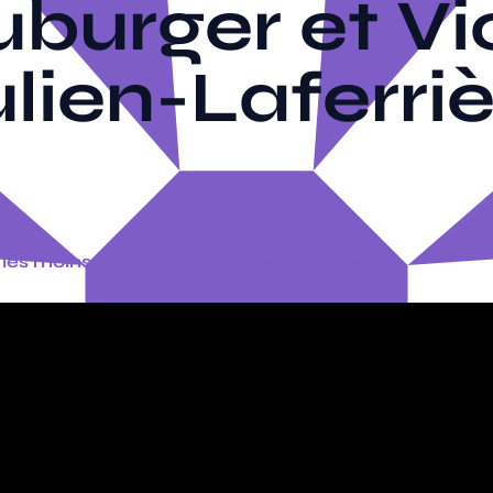
burger et Vi
lien-Laferri
ur les moins de 16 ans - pass festival : 72€