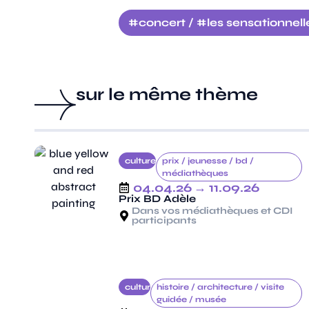
concert
/
les sensationnell
sur le même thème
culture
prix /
jeunesse /
bd /
médiathèques
04.04.26
→ 11.09.26
Prix BD Adèle
Dans vos médiathèques et CDI
participants
culture
histoire /
architecture /
visite
guidée /
musée