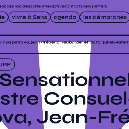
s
accès rapides
carte interactive
contacts
newsletters
ie
vivre à Sens
agenda
les démarches
 liya petrova, jean-frédéric neuburger et victor julien-laferr
URE
Sensationnel
stre Consuelo
ova, Jean-Fré