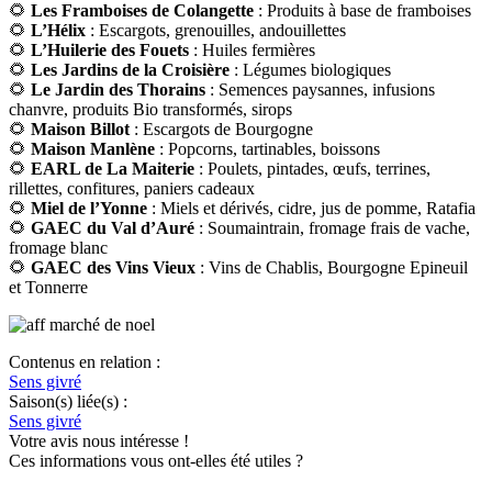
🌻
Les Framboises de Colangette
: Produits à base de framboises
🌻
L’Hélix
: Escargots, grenouilles, andouillettes
🌻
L’Huilerie des Fouets
: Huiles fermières
🌻
Les Jardins de la Croisière
: Légumes biologiques
🌻
Le Jardin des Thorains
: Semences paysannes, infusions
chanvre, produits Bio transformés, sirops
🌻
Maison Billot
: Escargots de Bourgogne
🌻
Maison Manlène
: Popcorns, tartinables, boissons
🌻
EARL de La Maiterie
: Poulets, pintades, œufs, terrines,
rillettes, confitures, paniers cadeaux
🌻
Miel de l’Yonne
: Miels et dérivés, cidre, jus de pomme, Ratafia
🌻
GAEC du Val d’Auré
: Soumaintrain, fromage frais de vache,
fromage blanc
🌻
GAEC des Vins Vieux
: Vins de Chablis, Bourgogne Epineuil
et Tonnerre
Contenus en relation :
Sens givré
Saison(s) liée(s) :
Sens givré
Votre avis nous intéresse !
Ces informations vous ont-elles été utiles ?