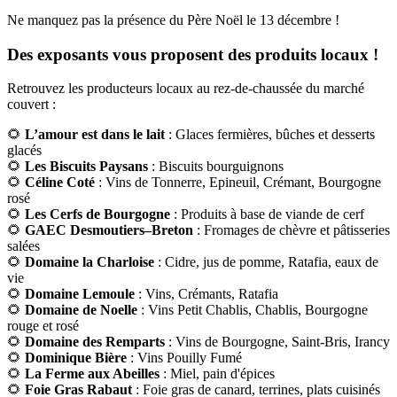
Ne manquez pas la présence du Père Noël le 13 décembre !
Des exposants vous proposent des produits locaux !
Retrouvez les producteurs locaux au rez-de-chaussée du marché
couvert :
🌻
L’amour est dans le lait
: Glaces fermières, bûches et desserts
glacés
🌻
Les Biscuits Paysans
: Biscuits bourguignons
🌻
Céline Coté
: Vins de Tonnerre, Epineuil, Crémant, Bourgogne
rosé
🌻
Les Cerfs de Bourgogne
: Produits à base de viande de cerf
🌻
GAEC Desmoutiers–Breton
: Fromages de chèvre et pâtisseries
salées
🌻
Domaine la Charloise
: Cidre, jus de pomme, Ratafia, eaux de
vie
🌻
Domaine Lemoule
: Vins, Crémants, Ratafia
🌻
Domaine de Noelle
: Vins Petit Chablis, Chablis, Bourgogne
rouge et rosé
🌻
Domaine des Remparts
: Vins de Bourgogne, Saint-Bris, Irancy
🌻
Dominique Bière
: Vins Pouilly Fumé
🌻
La Ferme aux Abeilles
: Miel, pain d'épices
🌻
Foie Gras Rabaut
: Foie gras de canard, terrines, plats cuisinés