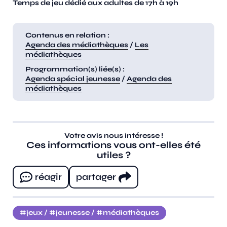
Temps de jeu dédié aux adultes de 17h à 19h
Contenus en relation :
Agenda des médiathèques
/
Les
médiathèques
Programmation(s) liée(s) :
Agenda spécial jeunesse
/
Agenda des
médiathèques
Votre avis nous intéresse !
Ces informations vous ont-elles été
utiles ?
réagir
partager
jeux
/
jeunesse
/
médiathèques