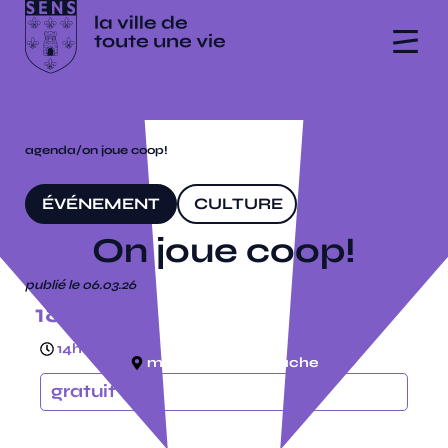
agenda
/
on joue coop!
ÉVÉNEMENT
CULTURE
On joue coop!
publié le 06.03.26
18.04.26
14h à 19h
médiathèque, la ruche
gratuit