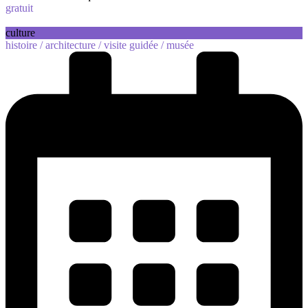
gratuit
culture
histoire /
architecture /
visite guidée /
musée