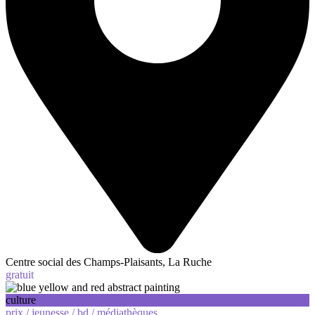
Centre social des Champs-Plaisants, La Ruche
gratuit
culture
prix /
jeunesse /
bd /
médiathèques