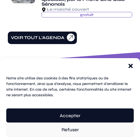
Sénonais
Le marché couvert
gratuit
VOIR TOUT L'AGENDA
100 rue
pages
de la
Notre site utilise des cookies à des fins statistiques ou de
république
fonctionnement, ainsi que d'analyse, nous permettant d'améliorer le
CS
site internet. En cas de refus, certaines fonctionnalités du site internet
plan
70809
mentions
ne seront plus accessibles.
contacts
newsletters
du
cookies
confidentialité
accessibilité
89108
légales
site
Sens
suivez-
Cedex
tik
twitter
facebook
instagram
threads
whatsapp
linkedin
youtube
nous
03 86 95
tok
(X)
Accepter
67 00
Refuser
© Sens
réalisation tongui.com