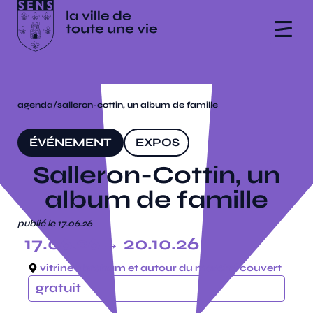
agenda
/
salleron-cottin, un album de famille
ÉVÉNEMENT
EXPOS
Salleron-Cottin, un
album de famille
publié le 17.06.26
17.06.26
→ 20.10.26
vitrine abraham et autour du marché couvert
gratuit