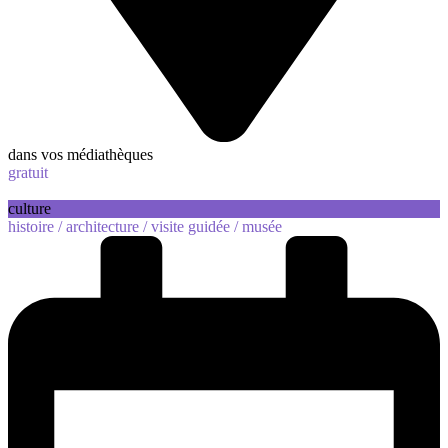
dans vos médiathèques
gratuit
culture
histoire /
architecture /
visite guidée /
musée