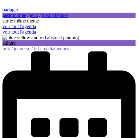
partager
gastronomie
/
jeux
/
médiathèques
sur le même thème
voir tout l'agenda
voir tout l'agenda
culture
prix /
jeunesse /
bd /
médiathèques