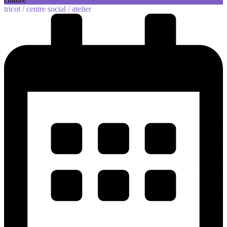
tricot /
centre social /
atelier