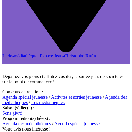
Ludo-médiathèque, Espace Jean-Christophe Rufin
gratuit
Dégainez vos pions et affûtez vos dés, la soirée jeux de société est
sur le point de commencer !
Contenus en relation :
Agenda spécial jeunesse
/
Activités et sorties jeunesse
/
Agenda des
médiathèques
/
Les médiathèques
Saison(s) liée(s) :
Sens givré
Programmation(s) liée(s) :
Agenda des médiathèques
/
Agenda spécial jeunesse
Votre avis nous intéresse !