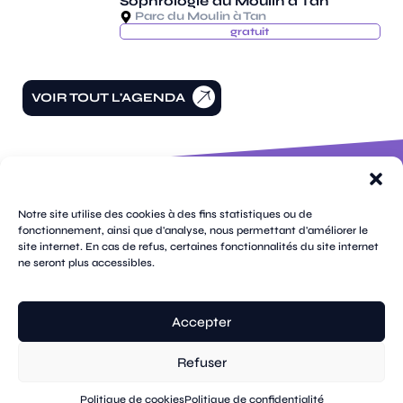
Sophrologie au Moulin à Tan
Parc du Moulin à Tan
gratuit
VOIR TOUT L'AGENDA
100 rue
pages
de la
Notre site utilise des cookies à des fins statistiques ou de
république
fonctionnement, ainsi que d'analyse, nous permettant d'améliorer le
CS
site internet. En cas de refus, certaines fonctionnalités du site internet
plan
70809
mentions
ne seront plus accessibles.
contacts
newsletters
du
cookies
confidentialité
accessibilité
89108
légales
site
Sens
suivez-
Cedex
tik
twitter
facebook
instagram
threads
whatsapp
linkedin
youtube
nous
03 86 95
tok
(X)
Accepter
67 00
Refuser
© Sens
réalisation tongui.com
Politique de cookies
Politique de confidentialité