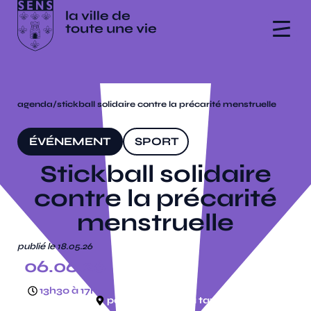
agenda
/
stickball solidaire contre la précarité menstruelle
ÉVÉNEMENT
SPORT
Stickball solidaire
contre la précarité
menstruelle
publié le 18.05.26
06.06.26
13h30 à 17h
parc du moulin à tan