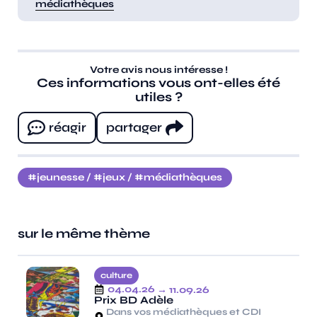
médiathèques
Votre avis nous intéresse !
Ces informations vous ont-elles été
utiles ?
réagir
partager
jeunesse
/
jeux
/
médiathèques
sur le même thème
culture
04.04.26
→ 11.09.26
Prix BD Adèle
Dans vos médiathèques et CDI