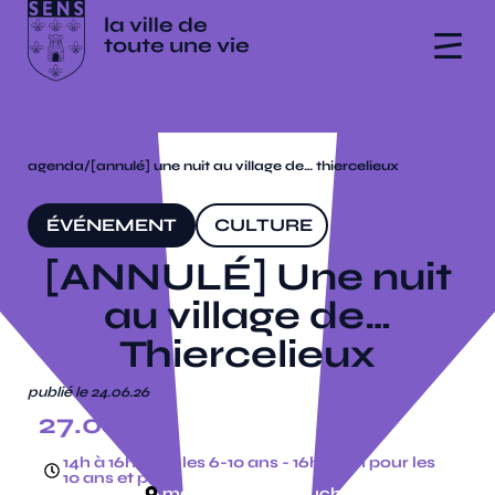
agenda
/
[annulé] une nuit au village de… thiercelieux
ÉVÉNEMENT
CULTURE
[ANNULÉ] Une nuit
au village de…
Thiercelieux
publié le 24.06.26
27.06.26
14h à 16h pour les 6-10 ans - 16h à 19h pour les
10 ans et plus
médiathèque, la ruche