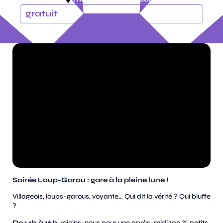
gratuit
Soirée Loup-Garou : gare à la pleine lune !
Villageois, loups-garous, voyante… Qui dit la vérité ? Qui bluffe
?
De 14h à 16h
, rejoins-nous pour une après-midi 100 % petits