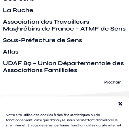
La Ruche
Association des Travailleurs
Maghrébins de France – ATMF de Sens
Sous-Préfecture de Sens
Atlas
UDAF 89 – Union Départementale des
Associations Familliales
Prochain
→
100 rue
pages
de la
Notre site utilise des cookies à des fins statistiques ou de
république
fonctionnement, ainsi que d'analyse, nous permettant d'améliorer le
CS
site internet. En cas de refus, certaines fonctionnalités du site internet
plan
70809