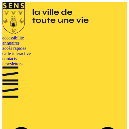
Aller
au
contenu
accessibilité
annuaires
accès rapides
carte interactive
contacts
newsletters