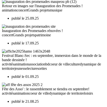
Retour en images sur l'inauguration des Promenades !
animation
concert
Grands projets
musique
publié le 25.09.25
Inauguration des Promenades rénovées !
concert
Grands projets
patrimoine
publié le 17.09.25
Festival Blanc-Sec : en septembre, immersion dans le monde de la
bande dessinée !
activités
animation
association
bd
coeur de ville
culture
dynamique de
territoire
jeunesse
lecture
sorties
publié le 01.09.25
Fête des Asso' : le rassemblement se tiendra en septembre!
activités
animation
coeur de ville
dynamique de territoire
loisirs
publié le 21.08.25