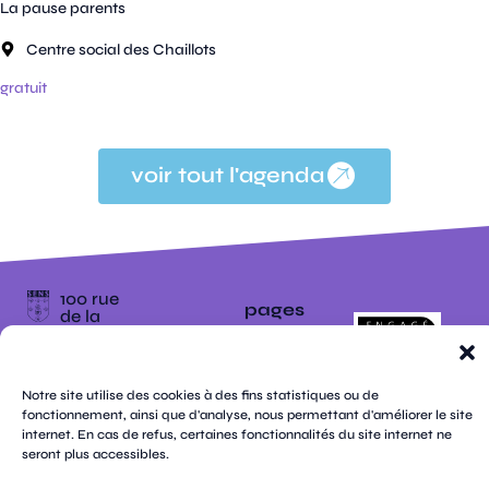
La pause parents
Centre social des Chaillots
gratuit
voir tout l'agenda
100 rue
pages
de la
république
CS
plan
70809
mentions
contacts
newsletters
du
cookies
confidentialité
accessibilité
89108
légales
Notre site utilise des cookies à des fins statistiques ou de
site
Sens
suivez-
fonctionnement, ainsi que d'analyse, nous permettant d'améliorer le site
Cedex
tik
twitter
facebook
instagram
threads
whatsapp
linkedin
youtube
nous
internet. En cas de refus, certaines fonctionnalités du site internet ne
03 86 95
tok
(X)
67 00
seront plus accessibles.