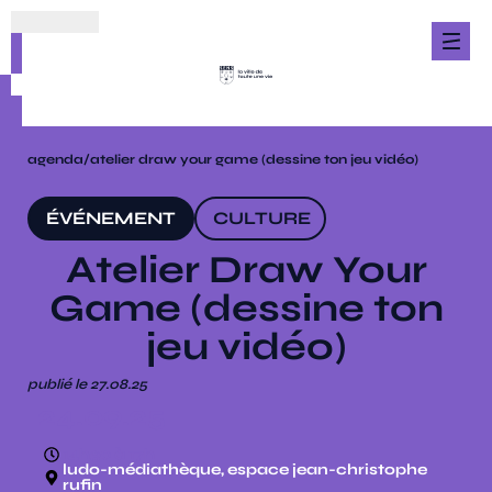
agenda
/
atelier draw your game (dessine ton jeu vidéo)
ÉVÉNEMENT
CULTURE
Atelier Draw Your
Game (dessine ton
jeu vidéo)
publié le 27.08.25
24.09.25
14h30 à 17h
ludo-médiathèque, espace jean-christophe
rufin