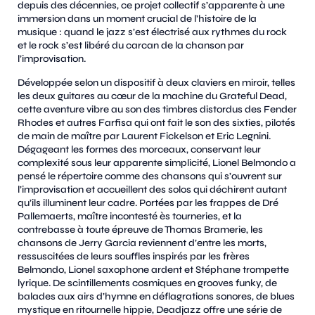
depuis des décennies, ce projet collectif s’apparente à une
immersion dans un moment crucial de l’histoire de la
musique : quand le jazz s’est électrisé aux rythmes du rock
et le rock s’est libéré du carcan de la chanson par
l’improvisation.
Développée selon un dispositif à deux claviers en miroir, telles
les deux guitares au cœur de la machine du Grateful Dead,
cette aventure vibre au son des timbres distordus des Fender
Rhodes et autres Farfisa qui ont fait le son des sixties, pilotés
de main de maître par Laurent Fickelson et Eric Legnini.
Dégageant les formes des morceaux, conservant leur
complexité sous leur apparente simplicité, Lionel Belmondo a
pensé le répertoire comme des chansons qui s’ouvrent sur
l’improvisation et accueillent des solos qui déchirent autant
qu’ils illuminent leur cadre. Portées par les frappes de Dré
Pallemaerts, maître incontesté ès tourneries, et la
contrebasse à toute épreuve de Thomas Bramerie, les
chansons de Jerry Garcia reviennent d’entre les morts,
ressuscitées de leurs souffles inspirés par les frères
Belmondo, Lionel saxophone ardent et Stéphane trompette
lyrique. De scintillements cosmiques en grooves funky, de
balades aux airs d’hymne en déflagrations sonores, de blues
mystique en ritournelle hippie, Deadjazz offre une série de