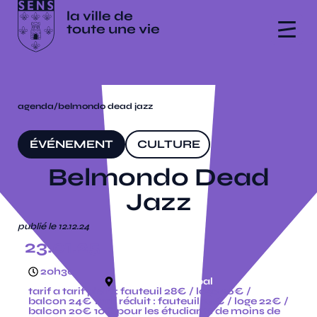
agenda
/
belmondo dead jazz
ÉVÉNEMENT
CULTURE
Belmondo Dead
Jazz
publié le 12.12.24
23.01.25
20h30
théâtre municipal
tarif a tarif plein : fauteuil 28€ / loge 26€ /
balcon 24€ tarif réduit : fauteuil 24€ / loge 22€ /
balcon 20€ 10€ pour les étudiants de moins de