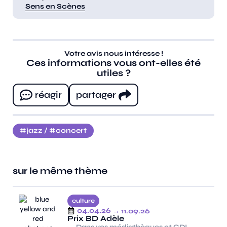
Sens en Scènes
Votre avis nous intéresse !
Ces informations vous ont-elles été
utiles ?
réagir
partager
jazz
/
concert
sur le même thème
culture
04.04.26
→ 11.09.26
Prix BD Adèle
Dans vos médiathèques et CDI