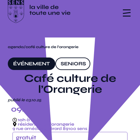
agenda
/
café culture de l’orangerie
ÉVÉNEMENT
SENIORS
Café culture de
l’Orangerie
publié le 03.10.25
09.02.26
10h à 12h
résidence de l'orangerie
9 rue amédée guérard 89100 sens
gratuit