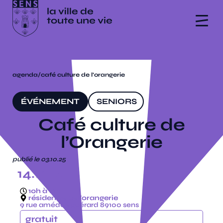
agenda
/
café culture de l’orangerie
ÉVÉNEMENT
SENIORS
Café culture de
l’Orangerie
publié le 03.10.25
14.10.25
10h à 12h
résidence de l'orangerie
9 rue amédée guérard 89100 sens
gratuit