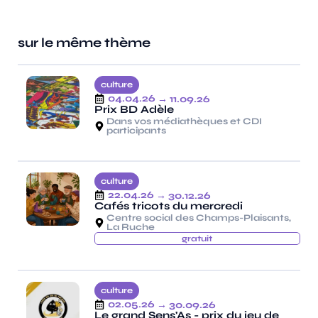
sur le même thème
culture
04.04.26
→ 11.09.26
Prix BD Adèle
Dans vos médiathèques et CDI
participants
culture
22.04.26
→ 30.12.26
Cafés tricots du mercredi
Centre social des Champs-Plaisants,
La Ruche
gratuit
culture
02.05.26
→ 30.09.26
Le grand Sens'As - prix du jeu de