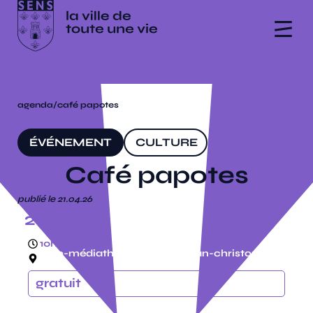
agenda
/
café papotes
ÉVÉNEMENT
CULTURE
Café papotes
publié le 21.04.26
20.05.26
10h30 à 12h
ludo-médiathèque, espace jean-christophe
rufin
gratuit