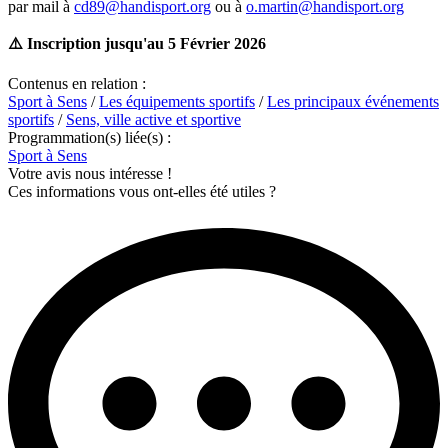
par mail à
cd89@handisport.org
ou à
o.martin@handisport.org
⚠️ Inscription jusqu'au 5 Février 2026
Contenus en relation :
Sport à Sens
/
Les équipements sportifs
/
Les principaux événements
sportifs
/
Sens, ville active et sportive
Programmation(s) liée(s) :
Sport à Sens
Votre avis nous intéresse !
Ces informations vous ont-elles été utiles ?