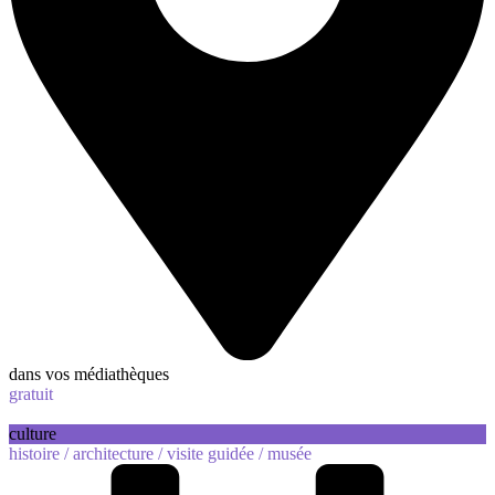
dans vos médiathèques
gratuit
culture
histoire /
architecture /
visite guidée /
musée