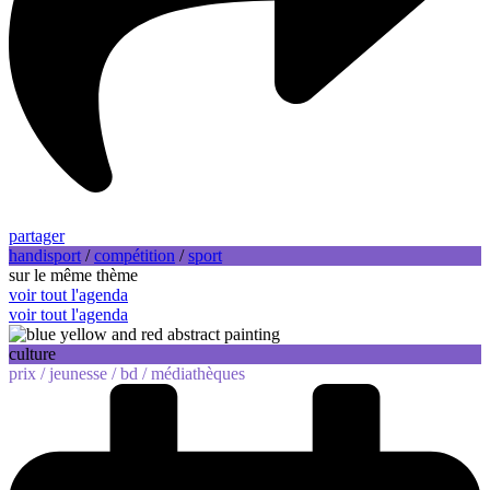
partager
handisport
/
compétition
/
sport
sur le même thème
voir tout l'agenda
voir tout l'agenda
culture
prix /
jeunesse /
bd /
médiathèques