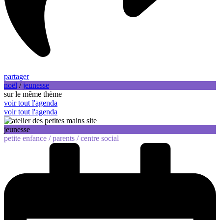
partager
noël
/
jeunesse
sur le même thème
voir tout l'agenda
voir tout l'agenda
jeunesse
petite enfance /
parents /
centre social